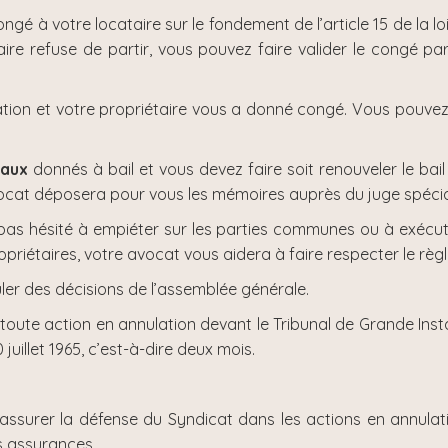
é à votre locataire sur le fondement de l’article 15 de la loi d
ire refuse de partir, vous pouvez faire valider le congé pa
bitation et votre propriétaire vous a donné congé. Vous pouvez
iaux
donnés à bail et vous devez faire soit renouveler le bail 
e avocat déposera pour vous les mémoires auprès du juge spécia
a pas hésité à empiéter sur les parties communes ou à exécu
ropriétaires, votre avocat vous aidera à faire respecter le rè
ler des décisions de l’assemblée générale.
r toute action en annulation devant le Tribunal de Grande Ins
10 juillet 1965, c’est-à-dire deux mois.
assurer la défense du Syndicat dans les actions en annula
s assurances.