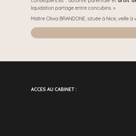
conséquences : autorité parentale et
droit d
liquidation partage entre concubins. »
Maître Olivia BRANDONE, située à Nice, veille à 
ACCES AU CABINET :