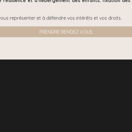
e résidence et d’hébergement des enfants
,
fixation des
vous représenter et à défendre vos intérêts et vos droits.
PRENDRE RENDEZ VOUS